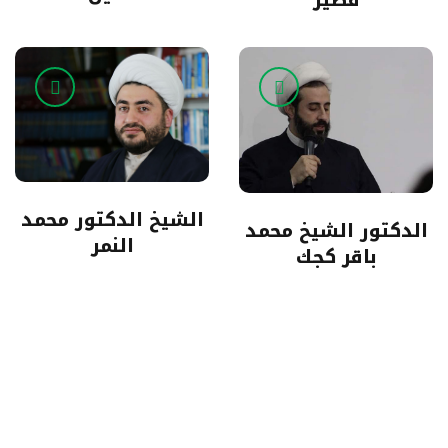
قصير
الشيخ الدكتور محمد
الدكتور الشيخ محمد
النمر
باقر كجك