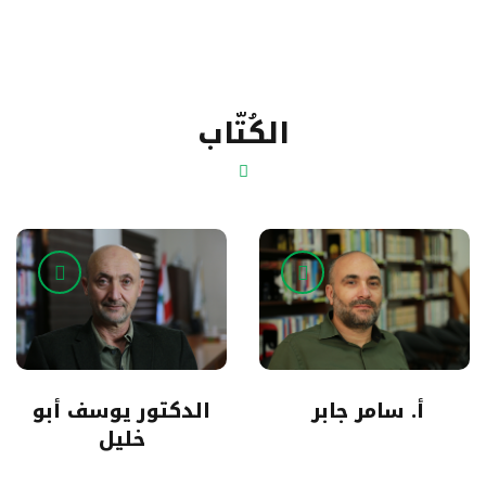
الكُتّاب
أ. سامر جابر
الدكتور يوسف أبو
خليل